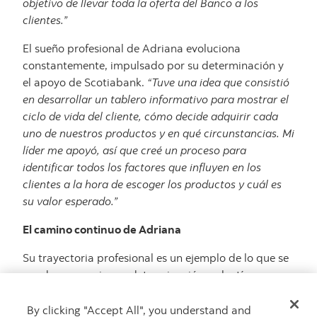
objetivo de llevar toda la oferta del Banco a los
clientes.”
El sueño profesional de Adriana evoluciona
constantemente, impulsado por su determinación y
el apoyo de Scotiabank.
“Tuve una idea que consistió
en desarrollar un tablero informativo para mostrar el
ciclo de vida del cliente, cómo decide adquirir cada
uno de nuestros productos y en qué circunstancias. Mi
líder me apoyó, así que creé un proceso para
identificar todos los factores que influyen en los
clientes a la hora de escoger los productos y cuál es
su valor esperado.”
El camino continuo de Adriana
Su trayectoria profesional es un ejemplo de lo que se
puede conseguir con determinación, valentía y un
ambiente de trabajo favorable. La historia de
Adriana nos sirve de inspiración a todos,
By clicking "Accept All", you understand and