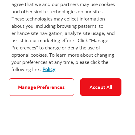
especialmente durante el Mes de la Herencia
agree that we and our partners may use cookies
Latinoamericana en el que celebramos la diversidad
and other similar technologies on our sites.
y los logros destacados de personas como ella.
These technologies may collect information
about you, including browsing patterns, to
El equipo de Conocimiento y Analítica de Datos del
enhance site navigation, analyze site usage, and
Cliente (CID&A) de Scotiabank es una comunidad de
assist in our marketing efforts. Click "Manage
innovadores inclusivos, diversos y colaboradores.
Preferences" to change or deny the use of
Trabajamos con distintos socios en toda nuestra red
optional cookies. To learn more about changing
global para desarrollar soluciones que mejoren la
your preferences at any time, please click the
experiencia del cliente y usen la tecnología más
following link.
Policy
avanzada para generar un impacto real.
Si te interesa saber más sobre cómo es el trabajo en
Manage Preferences
Accept All
el equipo de Conocimiento y Analítica de Datos del
Cliente con colegas como Adriana,
haz clic aquí
.
¿Te gustaría postular?
Consulta las oportunidades
disponibles en Scotiabank
.