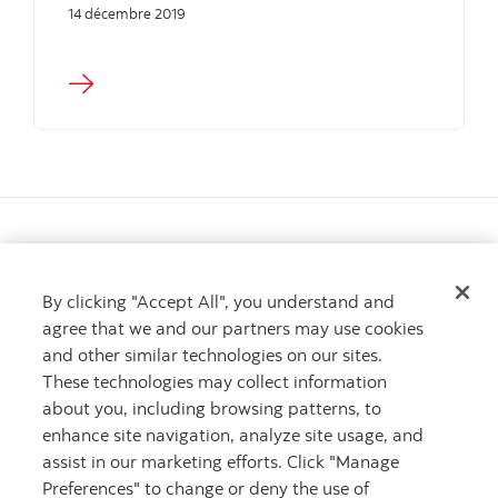
14 décembre 2019
By clicking "Accept All", you understand and
Vous voulez en savoir plus?
agree that we and our partners may use cookies
Apprenez-en davantage sur l’initiative Femmes de la
and other similar technologies on our sites.
Banque Scotia
These technologies may collect information
Communiquez avec nous
Communiquez avec nous
about you, including browsing patterns, to
enhance site navigation, analyze site usage, and
assist in our marketing efforts. Click "Manage
Preferences" to change or deny the use of