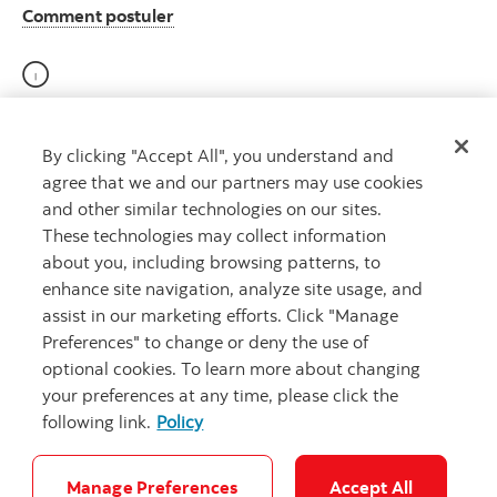
Comment postuler
Participe au programme E-Verify (États-Unis)
By clicking "Accept All", you understand and
agree that we and our partners may use cookies
and other similar technologies on our sites.
These technologies may collect information
Droit de travailler E-Verify (États-Unis) (en anglais)
about you, including browsing patterns, to
enhance site navigation, analyze site usage, and
assist in our marketing efforts. Click "Manage
Preferences" to change or deny the use of
optional cookies. To learn more about changing
your preferences at any time, please click the
following link.
Policy
Carrières
Notes juridiques
Confidentialité
Sécurité et fraude
Accessibilité
Manage Preferences
Accept All