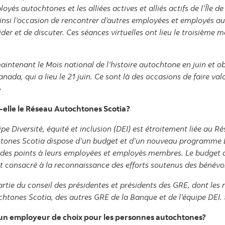
és autochtones et les alliées actives et alliés actifs de l’Île de
nsi l’occasion de rencontrer d’autres employées et employés a
ider et de discuter. Ces séances virtuelles ont lieu le troisième
aintenant le Mois national de l’histoire autochtone en juin et o
da, qui a lieu le 21 juin. Ce sont là des occasions de faire valoir
»
-elle le Réseau Autochtones Scotia?
ipe Diversité, équité et inclusion (DEI) est étroitement liée au 
htones Scotia dispose d’un budget et d’un nouveau programme B
 des points à leurs employées et employés membres. Le budget 
st consacré à la reconnaissance des efforts soutenus des bénév
rtie du conseil des présidentes et présidents des GRE, dont les
tones Scotia, des autres GRE de la Banque et de l’équipe DEI. 
 un employeur de choix pour les personnes autochtones?