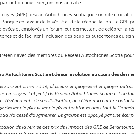
artout où nous exerçons nos activités.
ployés (GRE) Réseau Autochtones Scotia joue un rôle crucial d
 Banque en faveur de la vérité et de la réconciliation. Le GRE 
oyées et employés un forum leur permettant de célébrer la résil
nes et de faciliter l’inclusion des peuples autochtones au sein d
tretenir avec des membres du Réseau Autochtones Scotia pour e
u Autochtones Scotia et de son évolution au cours des derni
is sa création en 2009, plusieurs employées et employés autocht
les employés. L’objectif du Réseau Autochtones Scotia est de fou
d’événements de sensibilisation, de célébrer la culture autochto
age des employées et employés autochtones dans tout le Canad
a n’a cessé d’augmenter. Le groupe est appuyé par une équipe
ccasion de la remise des prix de l’impact des GRE de Seramount