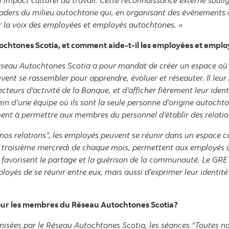
l’impact culturel au travail. Cette reconnaissance externe soulig
leaders du milieu autochtone qui, en organisant des événements c
er la voix des employées et employés autochtones. »
tochtones Scotia, et comment aide-t-il les employées et emplo
éseau Autochtones Scotia a pour mandat de créer un espace où
ent se rassembler pour apprendre, évoluer et réseauter. Il leur
cteurs d’activité de la Banque, et d’afficher fièrement leur ide
ein d’une équipe où ils sont la seule personne d’origine autocht
ment à permettre aux membres du personnel d’établir des relatio
nos relations”, les employés peuvent se réunir dans un espace 
e troisième mercredi de chaque mois, permettent aux employés au
et favorisent le partage et la guérison de la communauté. Le G
oyés de se réunir entre eux, mais aussi d’exprimer leur identi
pour les membres du Réseau Autochtones Scotia?
nisées par le Réseau Autochtones Scotia, les séances “Toutes nos