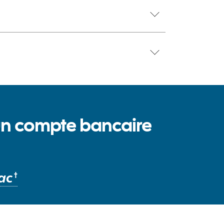
n compte bancaire
ac
†