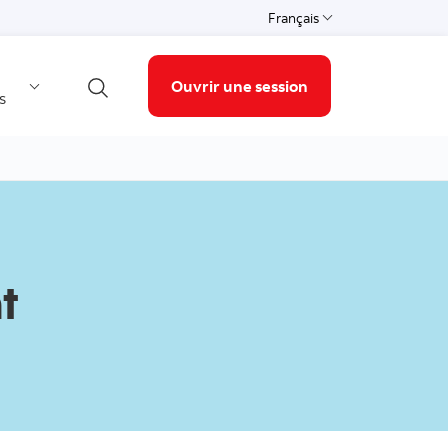
Français
Français
Ouvrir une session
s
Open search
t