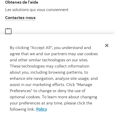
Obtenez de l’aide
Les solutions qui vous conviennent
Autres numéros, contactez-nous par télé
Contactez-nous
Obtenir des conseils
By clicking "Accept All", you understand and
Rencontrez un conseiller
agree that we and our partners may use cookies
Prenez rendez-vous
and other similar technologies on our sites.
These technologies may collect information
about you, including browsing patterns, to
enhance site navigation, analyze site usage, and
assist in our marketing efforts. Click "Manage
Preferences" to change or deny the use of
optional cookies. To learn more about changing
your preferences at any time, please click the
Carrières
Ma banque à moi
Notes juridiques
Confidentialité
following link.
Policy
Emplacements
Sécurité et fraude
Accessibilité