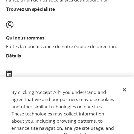
Trouvez un spécialiste
Qui nous sommes
Faites la connaissance de notre équipe de direction.
Détails
DES
By clicking "Accept All", you understand and
agree that we and our partners may use cookies
CAPITAUX
and other similar technologies on our sites.
QUI
These technologies may collect information
TRAVAILLENT
about you, including browsing patterns, to
POUR VOUS
MC
enhance site navigation, analyze site usage, and