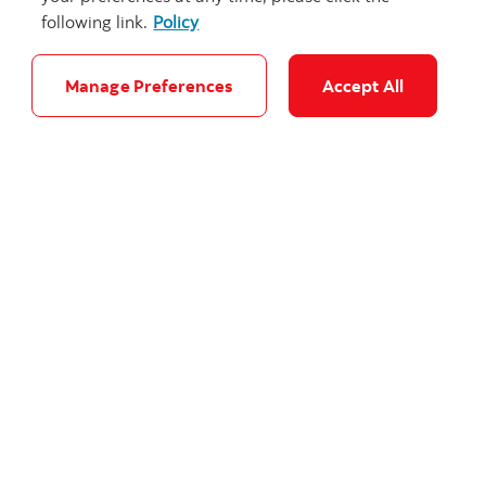
following link.
Policy
Manage Preferences
Accept All
Cinq secrets pour bien planifier sa relève
Voici quelques conseils pour vous aider à
assurer une transition harmonieuse.