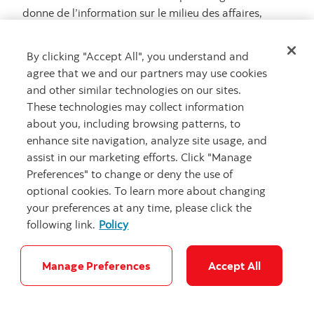
donne de l’information sur le milieu des affaires,
explique-t-il. Si le secteur de la construction ralentit,
je sais qu’Aegis sera touchée. Cette veille stratégique
By clicking "Accept All", you understand and
a une valeur inestimable et m’aide à me préparer
agree that we and our partners may use cookies
pour les étapes suivantes. »
and other similar technologies on our sites.
These technologies may collect information
about you, including browsing patterns, to
enhance site navigation, analyze site usage, and
« Pour réussir, il faut
assist in our marketing efforts. Click "Manage
surmonter les périodes
Preferences" to change or deny the use of
creuses, respecter son
optional cookies. To learn more about changing
your preferences at any time, please click the
plan et s’entourer de
following link.
Policy
personnes – personnel,
fournisseurs, conseillères
Manage Preferences
Accept All
et conseillers – qui
partagent son