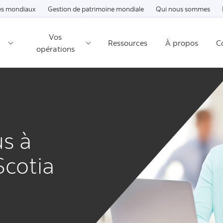
Passer au contenu
s mondiaux
Gestion de patrimoine mondiale
Qui nous sommes
Vos
Ressources
À propos
C
opérations
s à
Scotia