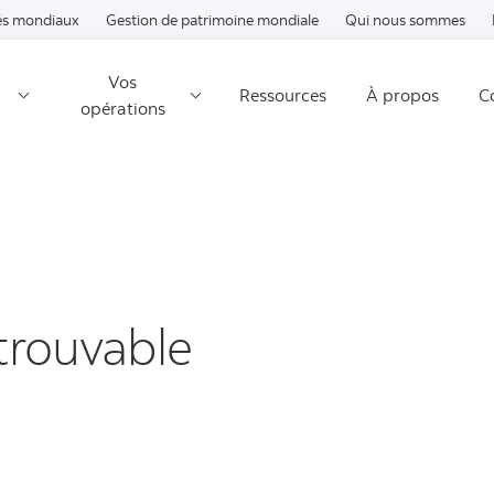
Passer au contenu
s mondiaux
Gestion de patrimoine mondiale
Qui nous sommes
Vos
Ressources
À propos
C
opérations
trouvable