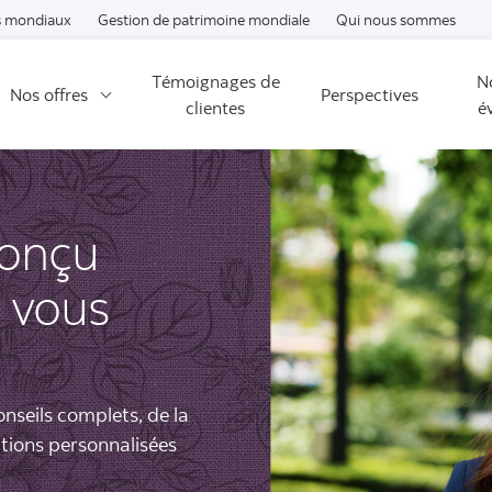
Passer au contenu
 mondiaux
Gestion de patrimoine mondiale
Qui nous sommes
Témoignages de
N
Nos offres
Perspectives
clientes
é
onçu
à vous
nseils complets, de la
utions personnalisées