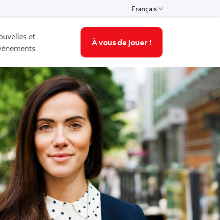
Français
Select a language
ouvelles et
À vous de jouer !
vénements