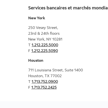
Services bancaires et marchés mondi
New York
250 Vesey Street,
23rd & 24th floors
New York, NY 10281
T
1.212.225.5000
F
1.212.225.5090
Houston
711 Louisiana Street, Suite 1400
Houston, TX 77002
T
1.713.752.0900
F
1.713.752.2425