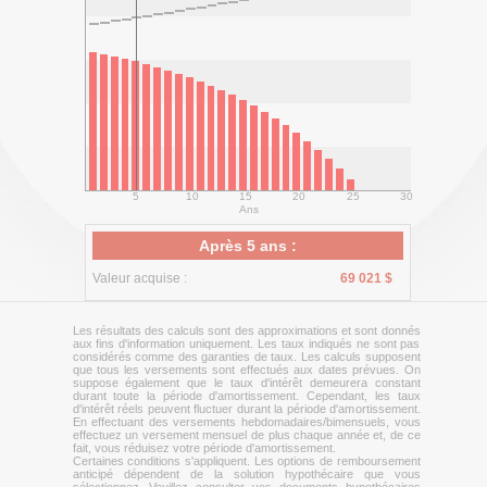
5
10
15
20
25
30
Ans
Après 5 ans :
Valeur acquise :
69 021 $
Les résultats des calculs sont des approximations et sont donnés
aux fins d'information uniquement. Les taux indiqués ne sont pas
considérés comme des garanties de taux. Les calculs supposent
que tous les versements sont effectués aux dates prévues. On
suppose également que le taux d'intérêt demeurera constant
durant toute la période d'amortissement. Cependant, les taux
d'intérêt réels peuvent fluctuer durant la période d'amortissement.
En effectuant des versements hebdomadaires/bimensuels, vous
effectuez un versement mensuel de plus chaque année et, de ce
fait, vous réduisez votre période d'amortissement.
Certaines conditions s'appliquent. Les options de remboursement
anticipé dépendent de la solution hypothécaire que vous