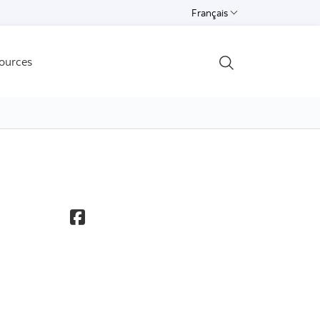
Français
Select a language
ources
Open search
s l'assurance