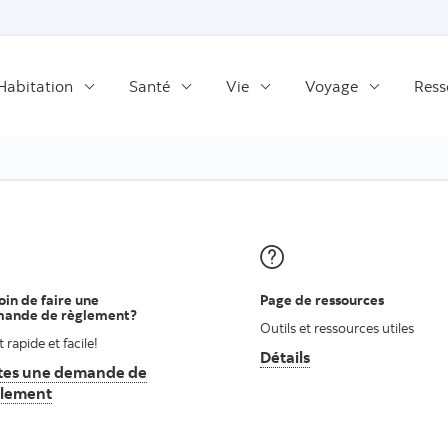
Passer au contenu
Habitation
Santé
Vie
Voyage
Ress
oin de faire une
Page de ressources
ande de règlement?
Outils et ressources utiles
t rapide et facile!
Détails
La page de ressource
tes une demande de
 de demandez une soumission
glement
La page de demandez de règlement assurance auto